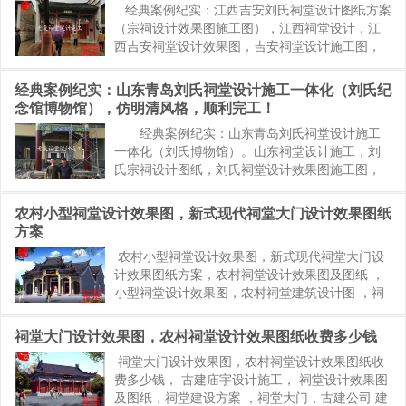
经典案例纪实：江西吉安刘氏祠堂设计图纸方案
（宗祠设计效果图施工图），江西祠堂设计，江
西吉安祠堂设计效果图，吉安祠堂设计施工图，
吉安宗祠设计图纸方案。本祠堂总占地面积为288
平米，由老夏设计提供方案图纸，为徽派风格，
经典案例纪实：山东青岛刘氏祠堂设计施工一体化（刘氏纪
采用两进加天井的布局...
念馆博物馆），仿明清风格，顺利完工！
经典案例纪实：山东青岛刘氏祠堂设计施工
一体化（刘氏博物馆）。山东祠堂设计施工，刘
氏宗祠设计图纸，刘氏祠堂设计效果图施工图，
淄博祠堂设计，烟台祠堂设计，德州菏泽祠堂设
计施工。本刘氏宗祠占地面积约1500平米，由本
农村小型祠堂设计效果图，新式现代祠堂大门设计效果图纸
人老夏设计施工一...
方案
农村小型祠堂设计效果图，新式现代祠堂大门设
计效果图纸方案，农村祠堂设计效果图及图纸 ，
小型祠堂设计效果图，农村祠堂建筑设计图 ，祠
堂设计平面图，祖宗祠堂设计图， 农村小型祠堂
一间，40万农村祠堂效果图 小祠堂祠堂设计 祠堂
祠堂大门设计效果图，农村祠堂设计效果图纸收费多少钱
怎么建。造价30...
祠堂大门设计效果图，农村祠堂设计效果图纸收
费多少钱， 古建庙宇设计施工， 祠堂设计效果图
及图纸，祠堂建设方案 ，祠堂大门，古建公司 建