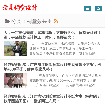
分类：祠堂效果图
人，一定要做善事，多积福报，方能行久远！祠堂设计施工
图，寺庙规划设计施工一体化，合影留念！
人，一定要做善事，多积福报，方能行久远！古
建筑祠堂设计施工，寺庙规划设计施工一体化，
合影留念！本期有作者老夏提供，限于篇幅原
因，只能从上百件案例中摘取部分实例，仅供诸
位参考。从业多年，我的脚步基本上走遍的全中
经典案例纪实：广东湛江谢氏祠堂设计规划效果图方案，占
国，国外也有一些案例，每一个...
地4800平米，岭南客家风格！
经典案例纪实：广东湛江谢氏祠堂设计规划
效果图方案，占地4800平米，广东祠堂设计施
工，广东湛江祠堂设计，茂名韶关河源祠堂设
计，广州宗祠设计，岭南客家风格！谢氏宗祠地
址位于广东湛江雷州，总体占地面积为4800平
经典案例纪实：江西吉安刘氏祠堂设计图纸方案（宗祠设计
米，属于中大...
效果图施工图），徽派两进布局！