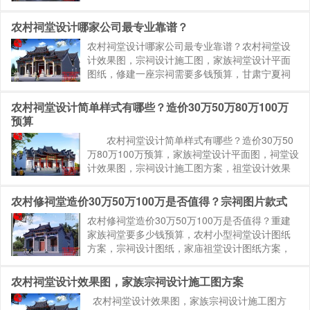
祠堂的款式和尺寸图片，祠堂内部如何布置 ，造
价30万祠堂设计图，祖厅设计图大全 ，农村最简
农村祠堂设计哪家公司最专业靠谱？
单祠堂图片，以...
农村祠堂设计哪家公司最专业靠谱？农村祠堂设
计效果图，宗祠设计施工图，家族祠堂设计平面
图纸，修建一座宗祠需要多钱预算，甘肃宁夏祠
堂设计图纸，贵州云南宗祠设计公司，陕西山西
宗祠设计平面图布局图方案，福建广东宗祠设
农村祠堂设计简单样式有哪些？造价30万50万80万100万
计，仿明清款式仿徽派风格样式祠堂...
预算
农村祠堂设计简单样式有哪些？造价30万50
万80万100万预算，家族祠堂设计平面图，祠堂设
计效果图，宗祠设计施工图方案，祖堂设计效果
图，造价预算20万30万50万预算的祠堂有哪些样
式图片。以下案例有作者老夏提供参考; 农村祠
农村修祠堂造价30万50万100万是否值得？宗祠图片款式
堂...
农村修祠堂造价30万50万100万是否值得？重建
家族祠堂要多少钱预算，农村小型祠堂设计图纸
方案，宗祠设计图纸，家庙祖堂设计图纸方案，
设计一份祠堂效果图要多少钱预算，祠堂设计收
费标准。村庙设计图，农村30万元二层小楼图，
农村祠堂设计效果图，家族宗祠设计施工图方案
造价40万农村祠堂效果...
农村祠堂设计效果图，家族宗祠设计施工图方