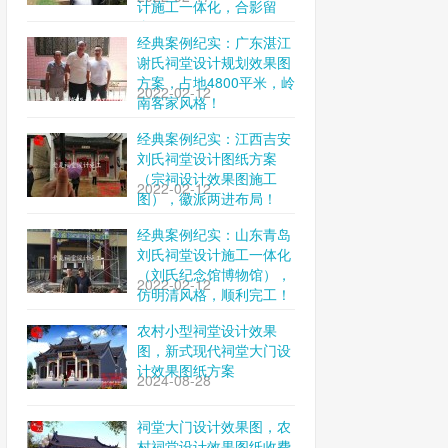
计施工一体化，合影留
念！
经典案例纪实：广东湛江
谢氏祠堂设计规划效果图
方案，占地4800平米，岭
2022-02-12
南客家风格！
经典案例纪实：江西吉安
刘氏祠堂设计图纸方案
（宗祠设计效果图施工
2022-02-12
图），徽派两进布局！
经典案例纪实：山东青岛
刘氏祠堂设计施工一体化
（刘氏纪念馆博物馆），
2022-02-12
仿明清风格，顺利完工！
农村小型祠堂设计效果
图，新式现代祠堂大门设
计效果图纸方案
2024-08-28
祠堂大门设计效果图，农
村祠堂设计效果图纸收费