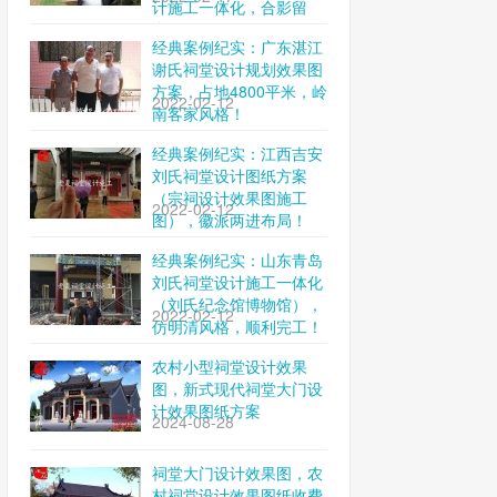
计施工一体化，合影留
念！
经典案例纪实：广东湛江
谢氏祠堂设计规划效果图
方案，占地4800平米，岭
2022-02-12
南客家风格！
经典案例纪实：江西吉安
刘氏祠堂设计图纸方案
（宗祠设计效果图施工
2022-02-12
图），徽派两进布局！
经典案例纪实：山东青岛
刘氏祠堂设计施工一体化
（刘氏纪念馆博物馆），
2022-02-12
仿明清风格，顺利完工！
农村小型祠堂设计效果
图，新式现代祠堂大门设
计效果图纸方案
2024-08-28
祠堂大门设计效果图，农
村祠堂设计效果图纸收费