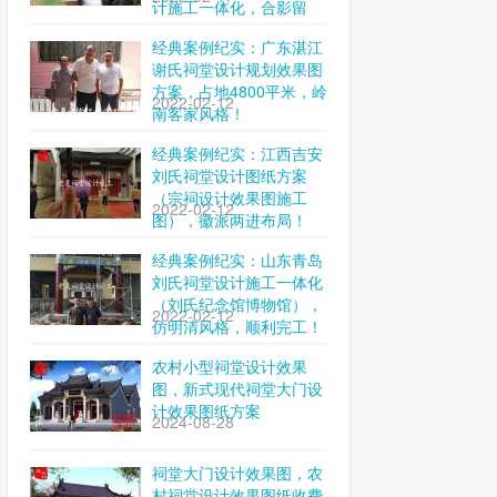
计施工一体化，合影留
念！
经典案例纪实：广东湛江
谢氏祠堂设计规划效果图
方案，占地4800平米，岭
2022-02-12
南客家风格！
经典案例纪实：江西吉安
刘氏祠堂设计图纸方案
（宗祠设计效果图施工
2022-02-12
图），徽派两进布局！
经典案例纪实：山东青岛
刘氏祠堂设计施工一体化
（刘氏纪念馆博物馆），
2022-02-12
仿明清风格，顺利完工！
农村小型祠堂设计效果
图，新式现代祠堂大门设
计效果图纸方案
2024-08-28
祠堂大门设计效果图，农
村祠堂设计效果图纸收费