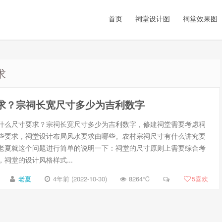
首页
祠堂设计图
祠堂效果图
求
求？宗祠长宽尺寸多少为吉利数字
什么尺寸要求？宗祠长宽尺寸多少为吉利数字，修建祠堂需要考虑祠
些要求，祠堂设计布局风水要求由哪些。农村宗祠尺寸有什么讲究要
老夏就这个问题进行简单的说明一下：祠堂的尺寸原则上需要综合考
祠堂的设计风格样式...
老夏
4年前 (2022-10-30)
8264℃
5
喜欢