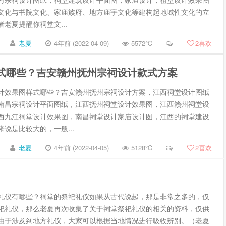
文化与书院文化、家庙族府、地方庙宇文化等建构起地域性文化的立
老夏提醒你祠堂文...
老夏
4年前 (2022-04-09)
5572℃
2
喜欢
式哪些？吉安赣州抚州宗祠设计款式方案
计效果图样式哪些？吉安赣州抚州宗祠设计方案，江西祠堂设计图纸
南昌宗祠设计平面图纸，江西抚州祠堂设计效果图，江西赣州祠堂设
西九江祠堂设计效果图，南昌祠堂设计家庙设计图，江西的祠堂建设
说是比较大的，一般...
老夏
4年前 (2022-04-05)
5128℃
2
喜欢
礼仪有哪些？祠堂的祭祀礼仪如果从古代说起，那是非常之多的，仅
祀礼仪，那么老夏再次收集了关于祠堂祭祀礼仪的相关的资料，仅供
由于涉及到地方礼仪，大家可以根据当地情况进行吸收辨别。（老夏