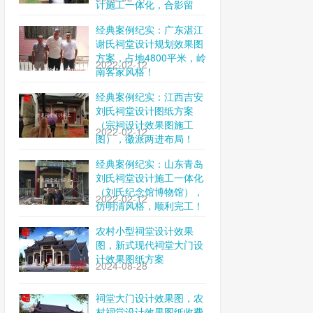
计施工一体化，合影留
念！
经典案例纪实：广东湛江
谢氏祠堂设计规划效果图
方案，占地4800平米，岭
2022-02-12
南客家风格！
经典案例纪实：江西吉安
刘氏祠堂设计图纸方案
（宗祠设计效果图施工
2022-02-12
图），徽派两进布局！
经典案例纪实：山东青岛
刘氏祠堂设计施工一体化
（刘氏纪念馆博物馆），
2022-02-12
仿明清风格，顺利完工！
农村小型祠堂设计效果
图，新式现代祠堂大门设
计效果图纸方案
2024-08-28
祠堂大门设计效果图，农
村祠堂设计效果图纸收费