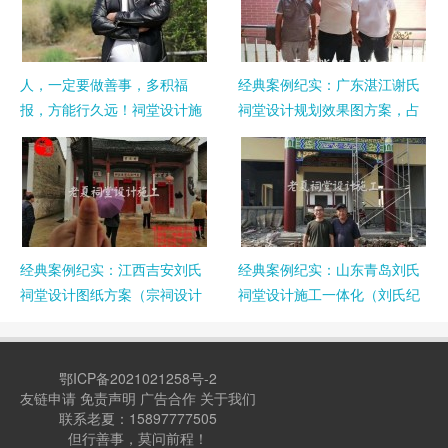
人，一定要做善事，多积福
经典案例纪实：广东湛江谢氏
报，方能行久远！祠堂设计施
祠堂设计规划效果图方案，占
工图，寺庙规划设计施工一体
地4800平米，岭南客家风格！
化，合影留念！
经典案例纪实：江西吉安刘氏
经典案例纪实：山东青岛刘氏
祠堂设计图纸方案（宗祠设计
祠堂设计施工一体化（刘氏纪
效果图施工图），徽派两进布
念馆博物馆），仿明清风格，
局！
顺利完工！
鄂ICP备2021021258号-2
友链申请
免责声明
广告合作
关于我们
联系老夏：15897777505
但行善事，莫问前程！