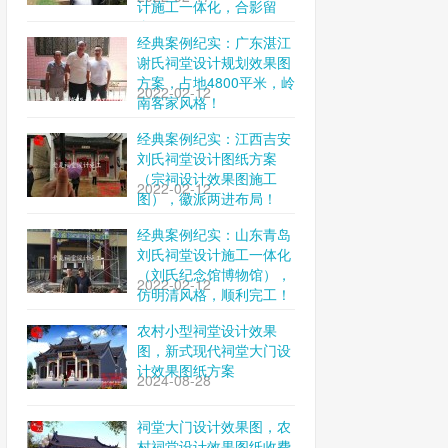
计施工一体化，合影留
念！
经典案例纪实：广东湛江
谢氏祠堂设计规划效果图
方案，占地4800平米，岭
2022-02-12
南客家风格！
经典案例纪实：江西吉安
刘氏祠堂设计图纸方案
（宗祠设计效果图施工
2022-02-12
图），徽派两进布局！
经典案例纪实：山东青岛
刘氏祠堂设计施工一体化
（刘氏纪念馆博物馆），
2022-02-12
仿明清风格，顺利完工！
农村小型祠堂设计效果
图，新式现代祠堂大门设
计效果图纸方案
2024-08-28
祠堂大门设计效果图，农
村祠堂设计效果图纸收费