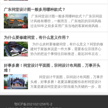
果图，祠堂设计平面图方案。祠堂室内设计要综
合考虑多方面的因素，整体的祠堂建筑风格要作
广东祠堂设计图一般多用哪种款式？
为主要基调，作者老夏提醒你例...
广东祠堂设计图一般多用哪种款式？广东宗祠设
计风格有哪些，一般而言，广东地区的宗祠风格
过去50年之前多采用广东当地的客家岭南风格，
近20年左右，随着其他工艺的不断的提供，信息
的相互沟通，目前广东地区也大量采用徽派祠堂
为什么要修建祠堂，有什么意义作用？
风格，仿明清祠堂设计风...
为什么农村要修建祠堂，有什么意义？祠堂的修
建对于家族来说是一件大事，需要各位宗强齐心
协力的把这个事情往目标推进，最近20年左右，
农村宗祠的建设如火如荼的进行，修建祠堂有什
么作用意义？作者老夏温馨提醒你一方面归功于
好事多磨！祠堂设计平面图，宗祠设计布局图，万事开头
人民的生活越来越好，对于...
难！
祠堂设计平面图，宗祠设计布局图，万事开
头难，好事多磨！老夏温馨提醒你农村祠堂设计
方案是建设祠堂是设计阶段最为关键的一步，首
先要确定好祠堂设计的设计风格样式，宗祠设计
布局，例如祠堂设计要根据设计面积大小来决定
采用哪种布局来最...
鄂ICP备2021021258号-2