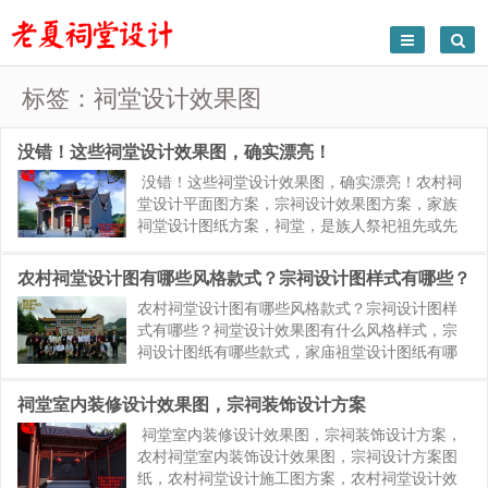
标签：祠堂设计效果图
没错！这些祠堂设计效果图，确实漂亮！
没错！这些祠堂设计效果图，确实漂亮！农村祠
堂设计平面图方案，宗祠设计效果图方案，家族
祠堂设计图纸方案，祠堂，是族人祭祀祖先或先
贤的场所。祠堂有很多种用途，除了崇宗祀祖之
用外，平时各房子孙有办理婚、丧、寿、喜等事
农村祠堂设计图有哪些风格款式？宗祠设计图样式有哪些？
务时，经常也便利用这些宽广的...
农村祠堂设计图有哪些风格款式？宗祠设计图样
式有哪些？祠堂设计效果图有什么风格样式，宗
祠设计图纸有哪些款式，家庙祖堂设计图纸有哪
些风格。本期有作者老夏提供经典仿古祠堂案例
参考，希望能够给你带来一些灵感和触动： 农村
祠堂室内装修设计效果图，宗祠装饰设计方案
祠堂设计图有哪些风格款式？宗...
祠堂室内装修设计效果图，宗祠装饰设计方案，
农村祠堂室内装饰设计效果图，宗祠设计方案图
纸，农村祠堂设计施工图方案，农村祠堂设计效